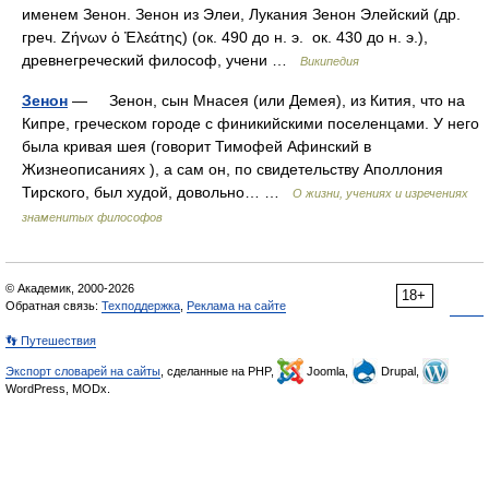
именем Зенон. Зенон из Элеи, Лукания Зенон Элейский (др.
греч. Ζήνων ὁ Ἐλεάτης) (ок. 490 до н. э. ок. 430 до н. э.),
древнегреческий философ, учени …
Википедия
Зенон
— Зенон, сын Мнасея (или Демея), из Кития, что на
Кипре, греческом городе с финикийскими поселенцами. У него
была кривая шея (говорит Тимофей Афинский в
Жизнеописаниях ), а сам он, по свидетельству Аполлония
Тирского, был худой, довольно… …
О жизни, учениях и изречениях
знаменитых философов
© Академик, 2000-2026
18+
Обратная связь:
Техподдержка
,
Реклама на сайте
👣 Путешествия
Экспорт словарей на сайты
, сделанные на PHP,
Joomla,
Drupal,
WordPress, MODx.