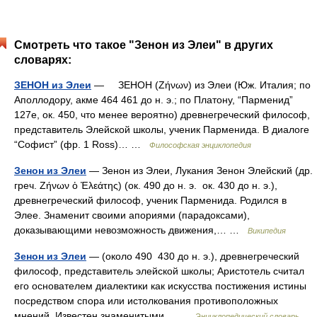
Смотреть что такое "Зенон из Элеи" в других
словарях:
ЗЕНОН из Элеи
— ЗЕНОН (Ζήνων) из Элеи (Юж. Италия; по
Аполлодору, акме 464 461 до н. э.; по Платону, “Парменид”
127е, ок. 450, что менее вероятно) древнегреческий философ,
представитель Элейской школы, ученик Парменида. В диалоге
“Софист” (фр. 1 Ross)… …
Философская энциклопедия
Зенон из Элеи
— Зенон из Элеи, Лукания Зенон Элейский (др.
греч. Ζήνων ὁ Ἐλεάτης) (ок. 490 до н. э. ок. 430 до н. э.),
древнегреческий философ, ученик Парменида. Родился в
Элее. Знаменит своими апориями (парадоксами),
доказывающими невозможность движения,… …
Википедия
Зенон из Элеи
— (около 490 430 до н. э.), древнегреческий
философ, представитель элейской школы; Аристотель считал
его основателем диалектики как искусства постижения истины
посредством спора или истолкования противоположных
мнений. Известен знаменитыми… …
Энциклопедический словарь