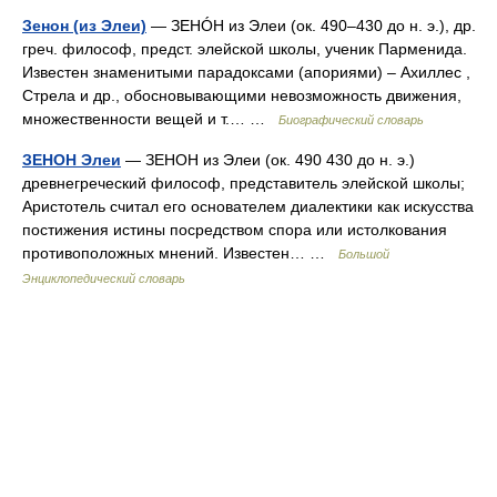
Зенон (из Элеи)
— ЗЕНÓН из Элеи (ок. 490–430 до н. э.), др.
греч. философ, предст. элейской школы, ученик Парменида.
Известен знаменитыми парадоксами (апориями) – Ахиллес ,
Стрела и др., обосновывающими невозможность движения,
множественности вещей и т.… …
Биографический словарь
ЗЕНОН Элеи
— ЗЕНОН из Элеи (ок. 490 430 до н. э.)
древнегреческий философ, представитель элейской школы;
Аристотель считал его основателем диалектики как искусства
постижения истины посредством спора или истолкования
противоположных мнений. Известен… …
Большой
Энциклопедический словарь